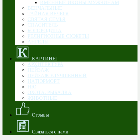
ИМЕННЫЕ ИКОНЫ-МУЖЧИНАМ
ВЕНЧАЛЬНЫЕ
ТАЙНАЯ ВЕЧЕРЯ
СВЯТАЯ СЕМЬЯ
CПАСИТЕЛЬ
БОГОРОДИЦА
РЕЛИГИОЗНЫЕ СЮЖЕТЫ
АНГЕЛЫ
КАРТИНЫ
АРХИТЕКТУРА
ПЕЙЗАЖ
ПЕЙЗАЖ УЛУЧШЕННЫЙ
НАТЮРМОРТ
НЮ
ОХОТА. РЫБАЛКА
ЖИВОТНЫЕ
Отзывы
Связаться с нами