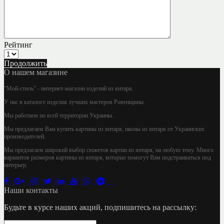
Рейтинг
Продолжить
О нашем магазине
"Мой-стиль" - интернет-магазин изделий из янтаря.
У нас в каталоге изделия лучших мастеров Ровенщины.
Мы работаем по всей территории Украины.
Мы предлагаем Вам купить картины из янтаря, иконы из янтаря от Украинских
производителей.
Мы предлагаем широкий выбор сюжетов картин из янтаря, на любую тему. Много
вариантов размеров картины из янтаря, которые помогут Вам подстраиваться под
интерьер.
Наши контакты
Будьте в курсе наших акций, подпишитесь на рассылку: