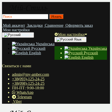
Мой аккаунт
Закладки
Сравнение
Оформить заказ
Мои настройки
Мои настройки
Язык
Язык
Українська
Русский
Українська
English
Русский
English
Связаться с нами
admin@my-amber.com
+38(093)-125-24-25
+38(098)-125-24-25
ПН-ПТ: 9:00-18:00
WhatsApp
Telegram
Viber