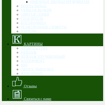
ИМЕННЫЕ ИКОНЫ-МУЖЧИНАМ
ВЕНЧАЛЬНЫЕ
ТАЙНАЯ ВЕЧЕРЯ
СВЯТАЯ СЕМЬЯ
CПАСИТЕЛЬ
БОГОРОДИЦА
РЕЛИГИОЗНЫЕ СЮЖЕТЫ
АНГЕЛЫ
КАРТИНЫ
АРХИТЕКТУРА
ПЕЙЗАЖ
ПЕЙЗАЖ УЛУЧШЕННЫЙ
НАТЮРМОРТ
НЮ
ОХОТА. РЫБАЛКА
ЖИВОТНЫЕ
Отзывы
Связаться с нами