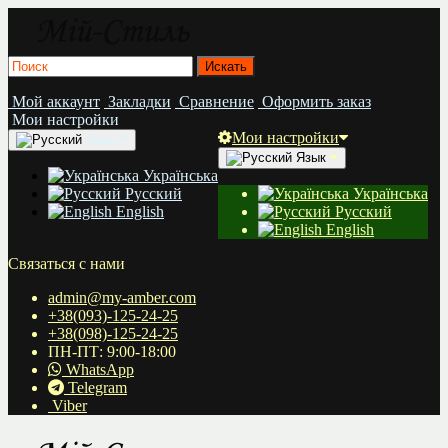
Мой аккаунт
Закладки
Сравнение
Оформить заказ
Мои настройки
Мои настройки
Язык
Язык
Українська
Русский
Українська
English
Русский
English
Связаться с нами
admin@my-amber.com
+38(093)-125-24-25
+38(098)-125-24-25
ПН-ПТ: 9:00-18:00
WhatsApp
Telegram
Viber