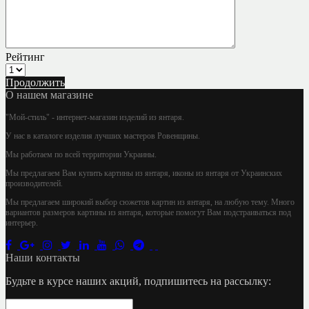
Рейтинг
Продолжить
О нашем магазине
"Мой-стиль" - интернет-магазин изделий из янтаря.
У нас в каталоге изделия лучших мастеров Ровенщины.
Мы работаем по всей территории Украины.
Мы предлагаем Вам купить картины из янтаря, иконы из янтаря от Украинских
производителей.
Мы предлагаем широкий выбор сюжетов картин из янтаря, на любую тему. Много
вариантов размеров картины из янтаря, которые помогут Вам подстраиваться под
интерьер.
Наши контакты
Будьте в курсе наших акций, подпишитесь на рассылку: