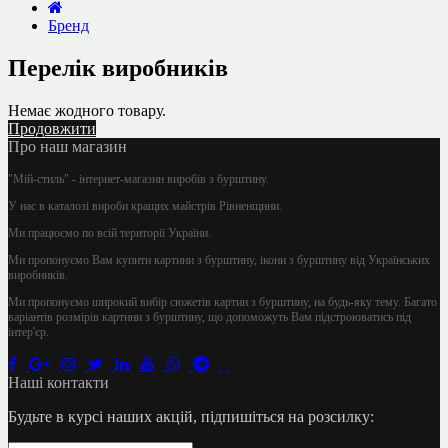
Бренд
Перелік виробників
Немає жодного товару.
Продовжити
Про наш магазин
"Мій-стиль" - інтернет-магазин виробів з бурштину.
У нас в каталозі вироби кращих майстрів Рівненщини.
Ми працюємо по всій території України.
Ми пропонуємо Вам купити картини з бурштину, ікони з бурштину від Українських
виробників.
Ми пропонуємо широкий вибір сюжетів картин з бурштину, на будь-яку тему. Багато
варіантів розмірів картини з бурштину, що допоможуть Вам підстроюватись під
інтер'єр.
Наші контакти
Будьте в курсі наших акцій, підпишіться на розсилку: