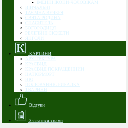
ІМЕННІ ІКОНИ-ЧОЛОВІКАМ
ВІНЧАЛЬНІ
ТАЄМНА ВЕЧЕРЯ
СВЯТА РОДИНА
CПАСИТЕЛЬ
БОГОРОДИЦЯ
РЕЛІГІЙНІ СЮЖЕТИ
ЯНГОЛИ
КАРТИНИ
АРХІТЕКТУРА
КРАЄВИД
КРАЄВИД ПОКРАЩЕННИЙ
НАТЮРМОРТ
НЮ
ПОЛЮВАННЯ. РИБАЛКА
ТВАРИНИ
Відгуки
Зв'язатися з нами