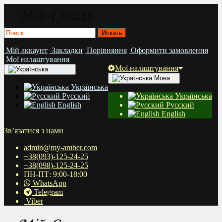
Мій аккаунт
Закладки
Порівняння
Оформити замовлення
Мої налаштування
Мої налаштування
Мова
Мова
Українська
Русский
Українська
English
Русский
English
Зв’язатися з нами
admin@my-amber.com
+38(093)-125-24-25
+38(098)-125-24-25
ПН-ПТ: 9:00-18:00
WhatsApp
Telegram
Viber