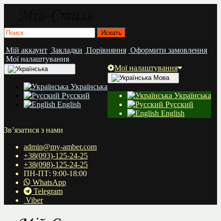
Мій аккаунт
Закладки
Порівняння
Оформити замовлення
Мої налаштування
Мої налаштування
Мова
Мова
Українська
Русский
Українська
English
Русский
English
Зв’язатися з нами
admin@my-amber.com
+38(093)-125-24-25
+38(098)-125-24-25
ПН-ПТ: 9:00-18:00
WhatsApp
Telegram
Viber