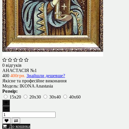
0 відгуків
АНАСТАСІЯ №1
400
400грн.
Знайшли дешевше?
Якісне та професійне виконання
Модель:
IKONA Anastasia
Розмір:
15х20
20х30
30х40
40х60
До кошика