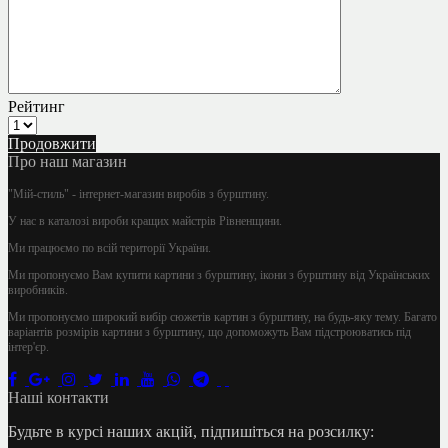
Рейтинг
Продовжити
Про наш магазин
"Мій-стиль" - інтернет-магазин виробів з бурштину.
У нас в каталозі вироби кращих майстрів Рівненщини.
Ми працюємо по всій території України.
Ми пропонуємо Вам купити картини з бурштину, ікони з бурштину від Українських
виробників.
Ми пропонуємо широкий вибір сюжетів картин з бурштину, на будь-яку тему. Багато
варіантів розмірів картини з бурштину, що допоможуть Вам підстроюватись під
інтер'єр.
Наші контакти
Будьте в курсі наших акцій, підпишіться на розсилку: