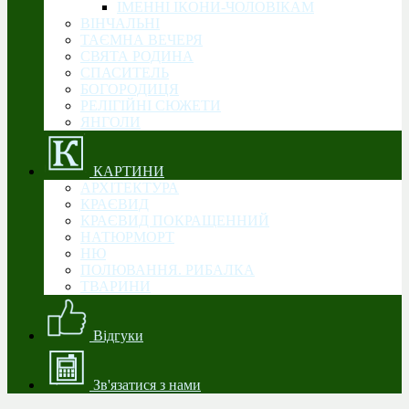
ІМЕННІ ІКОНИ-ЧОЛОВІКАМ
ВІНЧАЛЬНІ
ТАЄМНА ВЕЧЕРЯ
СВЯТА РОДИНА
CПАСИТЕЛЬ
БОГОРОДИЦЯ
РЕЛІГІЙНІ СЮЖЕТИ
ЯНГОЛИ
КАРТИНИ
АРХІТЕКТУРА
КРАЄВИД
КРАЄВИД ПОКРАЩЕННИЙ
НАТЮРМОРТ
НЮ
ПОЛЮВАННЯ. РИБАЛКА
ТВАРИНИ
Відгуки
Зв'язатися з нами