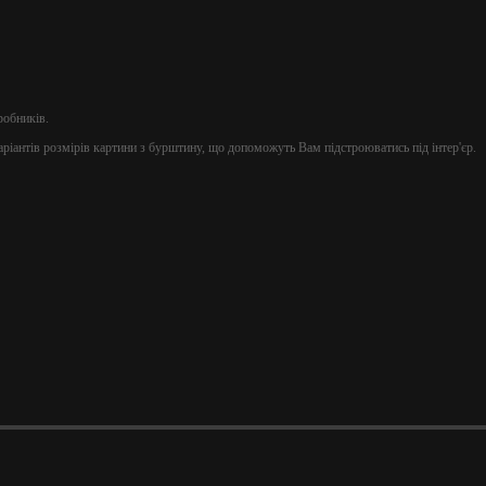
робників.
ріантів розмірів картини з бурштину, що допоможуть Вам підстроюватись під інтер'єр.