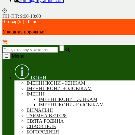
admin@my-amber.com
ПН-ПТ: 9:00-18:00
0 товар(ів) - 0грн.
У кошику порожньо!
Меню
ІКОНИ
ІМЕННІ ІКОНИ - ЖІНКАМ
ІМЕННІ ІКОНИ-ЧОЛОВІКАМ
ІМЕННІ
ІМЕННІ ІКОНИ - ЖІНКАМ
ІМЕННІ ІКОНИ-ЧОЛОВІКАМ
ВІНЧАЛЬНІ
ТАЄМНА ВЕЧЕРЯ
СВЯТА РОДИНА
CПАСИТЕЛЬ
БОГОРОДИЦЯ