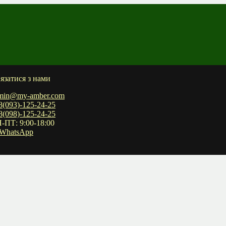
’язатися з нами
min@my-amber.com
8(093)-125-24-25
8(098)-125-24-25
-ПТ: 9:00-18:00
WhatsApp