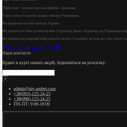
"Мій-стиль" - інтернет-магазин виробів з бурштину.
У нас в каталозі вироби кращих майстрів Рівненщини.
Ми працюємо по всій території України.
Ми пропонуємо Вам купити картини з бурштину, ікони з бурштину від Українських ви
Ми пропонуємо широкий вибір сюжетів картин з бурштину, на будь-яку тему. Багато ва
Наші контакти
Будьте в курсі наших акцій, підпишіться на розсилку:
admin@my-amber.com
+38(093)-125-24-25
+38(098)-125-24-25
ПН-ПТ: 9:00-18:00