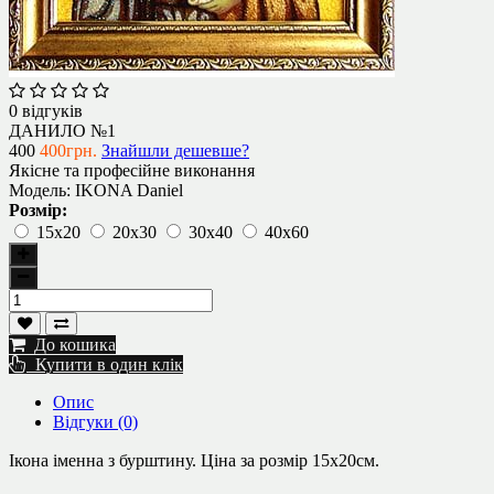
0 відгуків
ДАНИЛО №1
400
400грн.
Знайшли дешевше?
Якісне та професійне виконання
Модель:
IKONA Daniel
Розмір:
15х20
20х30
30х40
40х60
До кошика
Купити в один клік
Опис
Відгуки (0)
Ікона іменна з бурштину. Ц
іна за розмір 15х20см.