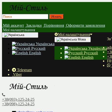
Мій аккаунт
Закладки
Порівняння
Оформити замовлення
Мої налаштування
Мої налаштування
Мова
Зв
Мова
Українська
ad
Русский
Українська
+3
English
Русский
+3
English
ПН
Telegram
Viber
+38(093)-125-24-25
+38(098)-125-24-25