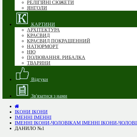
РЕЛІГІЙНІ СЮЖЕТИ
ЯНГОЛИ
КАРТИНИ
АРХІТЕКТУРА
КРАЄВИД
КРАЄВИД ПОКРАЩЕННИЙ
НАТЮРМОРТ
НЮ
ПОЛЮВАННЯ. РИБАЛКА
ТВАРИНИ
Відгуки
Зв'язатися з нами
ІКОНИ
ІКОНИ
ІМЕННІ
ІМЕННІ
ІМЕННІ ІКОНИ-ЧОЛОВІКАМ
ІМЕННІ ІКОНИ-ЧОЛОВ
ДАНИЛО №1