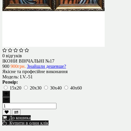
0 відгуків
ІКОНИ ВІНЧАЛЬНІ №17
900
900грн.
Знайшли дешевше?
Якісне та професійне виконання
Модель:
I.V.-51
Розмір:
15х20
20х30
30х40
40х60
До кошика
Купити в один клік