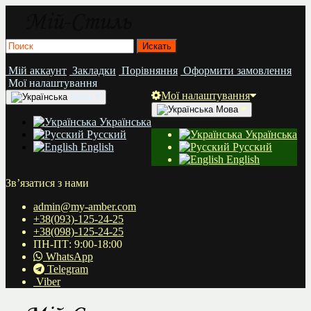
Мій аккаунт
Закладки
Порівняння
Оформити замовлення
Мої налаштування
Мої налаштування
Мова
Мова
Українська
Русский
Українська
English
Русский
English
Зв’язатися з нами
admin@my-amber.com
+38(093)-125-24-25
+38(098)-125-24-25
ПН-ПТ: 9:00-18:00
WhatsApp
Telegram
Viber