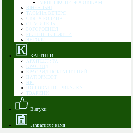
ІМЕННІ ІКОНИ-ЧОЛОВІКАМ
ВІНЧАЛЬНІ
ТАЄМНА ВЕЧЕРЯ
СВЯТА РОДИНА
CПАСИТЕЛЬ
БОГОРОДИЦЯ
РЕЛІГІЙНІ СЮЖЕТИ
ЯНГОЛИ
КАРТИНИ
АРХІТЕКТУРА
КРАЄВИД
КРАЄВИД ПОКРАЩЕННИЙ
НАТЮРМОРТ
НЮ
ПОЛЮВАННЯ. РИБАЛКА
ТВАРИНИ
Відгуки
Зв'язатися з нами