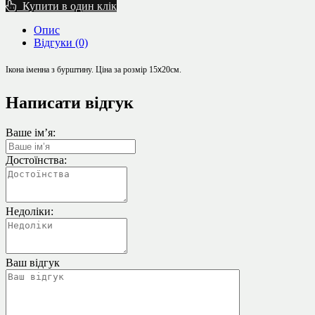
Купити в один клік
Опис
Відгуки (0)
Ікона іменна з бурштину. Ц
іна за розмір 15
х
20см.
Написати відгук
Ваше ім’я:
Достоїнства:
Недоліки:
Ваш відгук