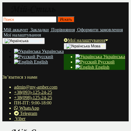
Мій аккаунт
Закладки
Порівняння
Оформити замовлення
Мої налаштування
Мої налаштування
Мова
Мова
Українська
Русский
Українська
English
Русский
English
Зв’язатися з нами
admin@my-amber.com
+38(093)-125-24-25
+38(098)-125-24-25
ПН-ПТ: 9:00-18:00
WhatsApp
Telegram
Viber