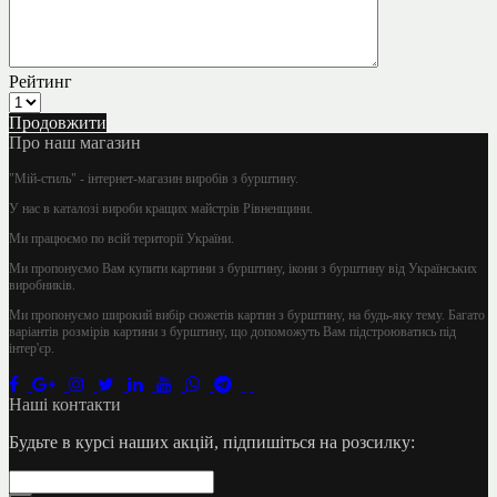
Рейтинг
Продовжити
Про наш магазин
"Мій-стиль" - інтернет-магазин виробів з бурштину.
У нас в каталозі вироби кращих майстрів Рівненщини.
Ми працюємо по всій території України.
Ми пропонуємо Вам купити картини з бурштину, ікони з бурштину від Українських
виробників.
Ми пропонуємо широкий вибір сюжетів картин з бурштину, на будь-яку тему. Багато
варіантів розмірів картини з бурштину, що допоможуть Вам підстроюватись під
інтер'єр.
Наші контакти
Будьте в курсі наших акцій, підпишіться на розсилку: