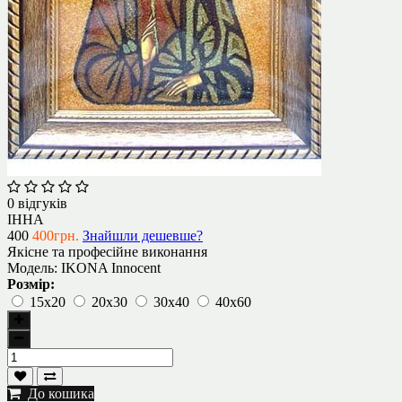
0 відгуків
ІННА
400
400грн.
Знайшли дешевше?
Якісне та професійне виконання
Модель:
IKONA Innocent
Розмір:
15х20
20х30
30х40
40х60
До кошика