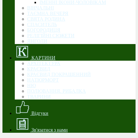
ІМЕННІ ІКОНИ-ЧОЛОВІКАМ
ВІНЧАЛЬНІ
ТАЄМНА ВЕЧЕРЯ
СВЯТА РОДИНА
CПАСИТЕЛЬ
БОГОРОДИЦЯ
РЕЛІГІЙНІ СЮЖЕТИ
ЯНГОЛИ
КАРТИНИ
АРХІТЕКТУРА
КРАЄВИД
КРАЄВИД ПОКРАЩЕННИЙ
НАТЮРМОРТ
НЮ
ПОЛЮВАННЯ. РИБАЛКА
ТВАРИНИ
Відгуки
Зв'язатися з нами