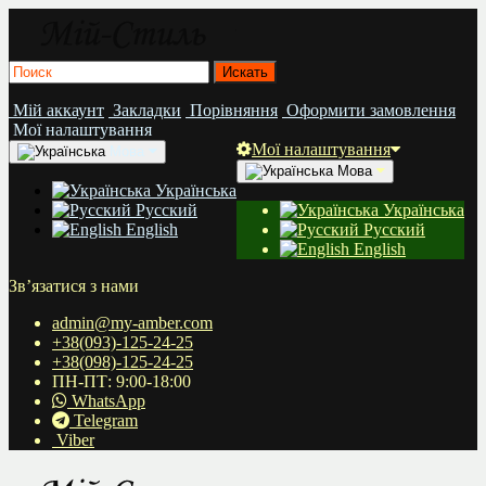
Мій аккаунт
Закладки
Порівняння
Оформити замовлення
Мої налаштування
Мої налаштування
Мова
Мова
Українська
Русский
Українська
English
Русский
English
Зв’язатися з нами
admin@my-amber.com
+38(093)-125-24-25
+38(098)-125-24-25
ПН-ПТ: 9:00-18:00
WhatsApp
Telegram
Viber