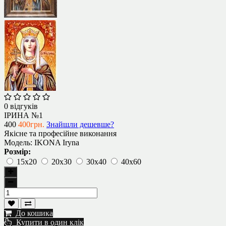
0 відгуків
ІРИНА №1
400
400грн.
Знайшли дешевше?
Якісне та професійне виконання
Модель:
IKONA Iryna
Розмір:
15х20
20х30
30х40
40х60
До кошика
Купити в один клік