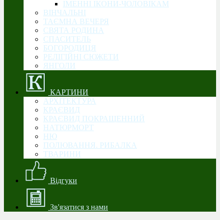
ІМЕННІ ІКОНИ-ЧОЛОВІКАМ
ВІНЧАЛЬНІ
ТАЄМНА ВЕЧЕРЯ
СВЯТА РОДИНА
CПАСИТЕЛЬ
БОГОРОДИЦЯ
РЕЛІГІЙНІ СЮЖЕТИ
ЯНГОЛИ
КАРТИНИ
АРХІТЕКТУРА
КРАЄВИД
КРАЄВИД ПОКРАЩЕННИЙ
НАТЮРМОРТ
НЮ
ПОЛЮВАННЯ. РИБАЛКА
ТВАРИНИ
Відгуки
Зв'язатися з нами