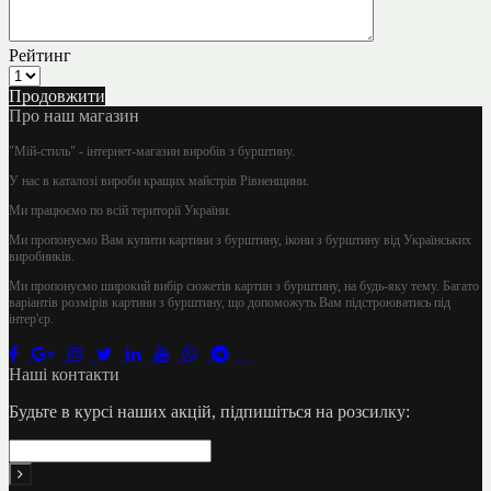
Рейтинг
Продовжити
Про наш магазин
"Мій-стиль" - інтернет-магазин виробів з бурштину.
У нас в каталозі вироби кращих майстрів Рівненщини.
Ми працюємо по всій території України.
Ми пропонуємо Вам купити картини з бурштину, ікони з бурштину від Українських
виробників.
Ми пропонуємо широкий вибір сюжетів картин з бурштину, на будь-яку тему. Багато
варіантів розмірів картини з бурштину, що допоможуть Вам підстроюватись під
інтер'єр.
Наші контакти
Будьте в курсі наших акцій, підпишіться на розсилку: