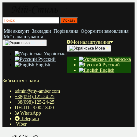
Мій аккаунт
Закладки
Порівняння
Оформити замовлення
Мої налаштування
Мої налаштування
Мова
Мова
Українська
Русский
Українська
English
Русский
English
Зв’язатися з нами
admin@my-amber.com
+38(093)-125-24-25
+38(098)-125-24-25
ПН-ПТ: 9:00-18:00
WhatsApp
Telegram
Viber