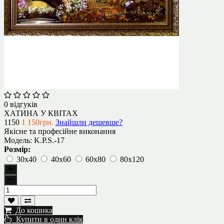
0 відгуків
ХАТИНА У КВІТАХ
1150
1 150грн.
Знайшли дешевше?
Якісне та професійне виконання
Модель:
K.P.S.-17
Розмір:
30х40
40х60
60х80
80х120
До кошика
Купити в один клік