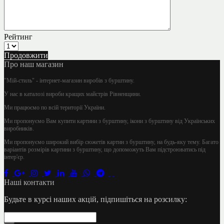
Рейтинг
Продовжити
Про наш магазин
"Мій-стиль" - інтернет-магазин виробів з бурштину.
У нас в каталозі вироби кращих майстрів Рівненщини.
Ми працюємо по всій території України.
Ми пропонуємо Вам купити картини з бурштину, ікони з бурштину від Українських
виробників.
Ми пропонуємо широкий вибір сюжетів картин з бурштину, на будь-яку тему. Багато
варіантів розмірів картини з бурштину, що допоможуть Вам підстроюватись під
інтер'єр.
Наші контакти
Будьте в курсі наших акцій, підпишіться на розсилку: