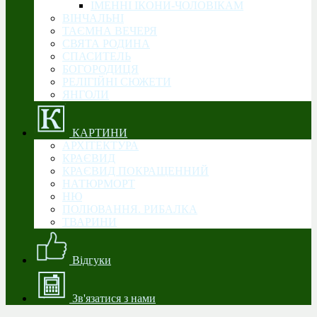
ІМЕННІ ІКОНИ-ЧОЛОВІКАМ
ВІНЧАЛЬНІ
ТАЄМНА ВЕЧЕРЯ
СВЯТА РОДИНА
CПАСИТЕЛЬ
БОГОРОДИЦЯ
РЕЛІГІЙНІ СЮЖЕТИ
ЯНГОЛИ
КАРТИНИ
АРХІТЕКТУРА
КРАЄВИД
КРАЄВИД ПОКРАЩЕННИЙ
НАТЮРМОРТ
НЮ
ПОЛЮВАННЯ. РИБАЛКА
ТВАРИНИ
Відгуки
Зв'язатися з нами