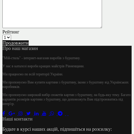
Рейтинг
Продовжити
Про наш магазин
"Мій-стиль" - інтернет-магазин виробів з бурштину.
У нас в каталозі вироби кращих майстрів Рівненщини.
Ми працюємо по всій території України.
Ми пропонуємо Вам купити картини з бурштину, ікони з бурштину від Українських
виробників.
Ми пропонуємо широкий вибір сюжетів картин з бурштину, на будь-яку тему. Багато
варіантів розмірів картини з бурштину, що допоможуть Вам підстроюватись під
інтер'єр.
Наші контакти
Будьте в курсі наших акцій, підпишіться на розсилку: