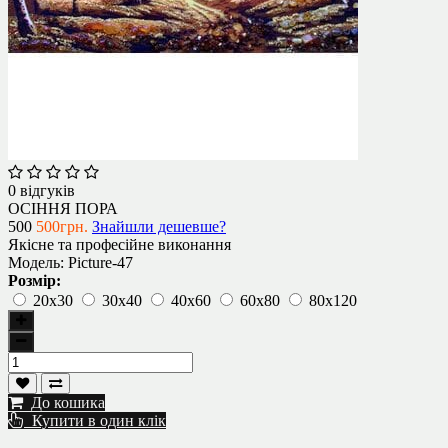
0 відгуків
ОСІННЯ ПОРА
500
500грн.
Знайшли дешевше?
Якісне та професійне виконання
Модель:
Picture-47
Розмір:
20х30
30х40
40х60
60х80
80х120
До кошика
Купити в один клік