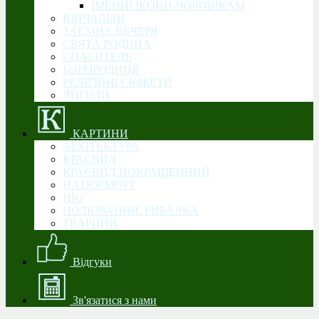
ІМЕННІ ІКОНИ-ЧОЛОВІКАМ
ВІНЧАЛЬНІ
ТАЄМНА ВЕЧЕРЯ
СВЯТА РОДИНА
CПАСИТЕЛЬ
БОГОРОДИЦЯ
РЕЛІГІЙНІ СЮЖЕТИ
ЯНГОЛИ
КАРТИНИ
АРХІТЕКТУРА
КРАЄВИД
КРАЄВИД ПОКРАЩЕННИЙ
НАТЮРМОРТ
НЮ
ПОЛЮВАННЯ. РИБАЛКА
ТВАРИНИ
Відгуки
Зв'язатися з нами