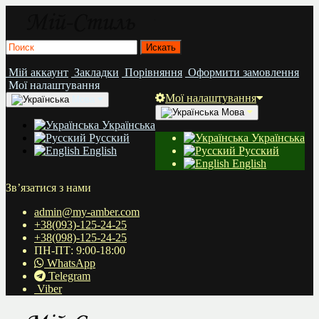
Мій аккаунт
Закладки
Порівняння
Оформити замовлення
Мої налаштування
Мої налаштування
Мова
Мова
Українська
Русский
Українська
English
Русский
English
Зв’язатися з нами
admin@my-amber.com
+38(093)-125-24-25
+38(098)-125-24-25
ПН-ПТ: 9:00-18:00
WhatsApp
Telegram
Viber