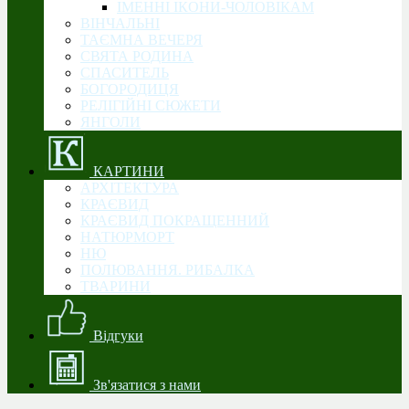
ІМЕННІ ІКОНИ-ЧОЛОВІКАМ
ВІНЧАЛЬНІ
ТАЄМНА ВЕЧЕРЯ
СВЯТА РОДИНА
CПАСИТЕЛЬ
БОГОРОДИЦЯ
РЕЛІГІЙНІ СЮЖЕТИ
ЯНГОЛИ
КАРТИНИ
АРХІТЕКТУРА
КРАЄВИД
КРАЄВИД ПОКРАЩЕННИЙ
НАТЮРМОРТ
НЮ
ПОЛЮВАННЯ. РИБАЛКА
ТВАРИНИ
Відгуки
Зв'язатися з нами