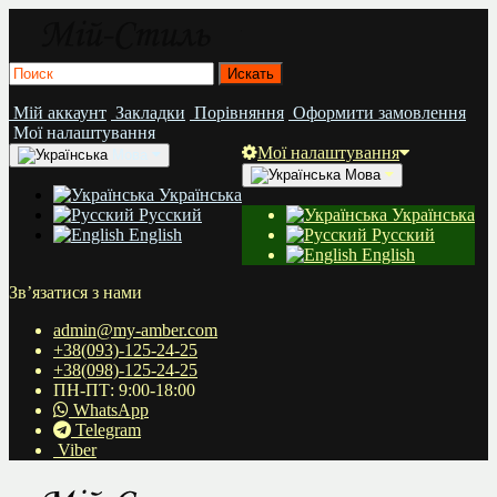
Мій аккаунт
Закладки
Порівняння
Оформити замовлення
Мої налаштування
Мої налаштування
Мова
Мова
Українська
Русский
Українська
English
Русский
English
Зв’язатися з нами
admin@my-amber.com
+38(093)-125-24-25
+38(098)-125-24-25
ПН-ПТ: 9:00-18:00
WhatsApp
Telegram
Viber