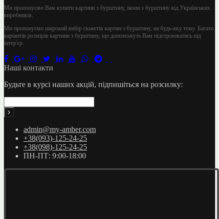
Ми пропонуємо Вам купити картини з бурштину, ікони з бурштину від Українських
виробників.
Ми пропонуємо широкий вибір сюжетів картин з бурштину, на будь-яку тему. Багато
варіантів розмірів картини з бурштину, що допоможуть Вам підстроюватись під
інтер'єр.
Наші контакти
Будьте в курсі наших акцій, підпишіться на розсилку:
admin@my-amber.com
+38(093)-125-24-25
+38(098)-125-24-25
ПН-ПТ: 9:00-18:00